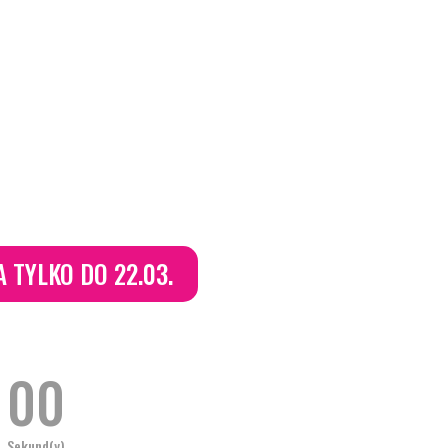
 TYLKO DO 22.03.
00
Sekund(y)