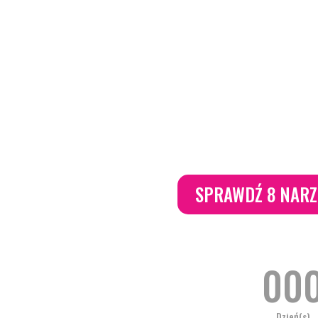
SPRAWDŹ 8 NARZĘ
00
Dzień(s)