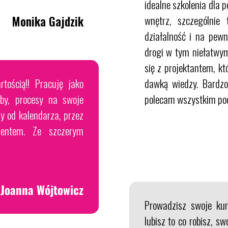
idealne szkolenia dla 
wnętrz, szczególnie 
Monika Gajdzik
działalność i na pew
drogi w tym niełatwy
się z projektantem, kt
tością!! Pracuję jako
dawką wiedzy. Bardzo
oby, procesy na swoje
polecam wszystkim poc
y od kalendarza, przez
ientem. Ze szczerym
Joanna Wójtowicz
Prowadzisz swoje kur
lubisz to co robisz, sw