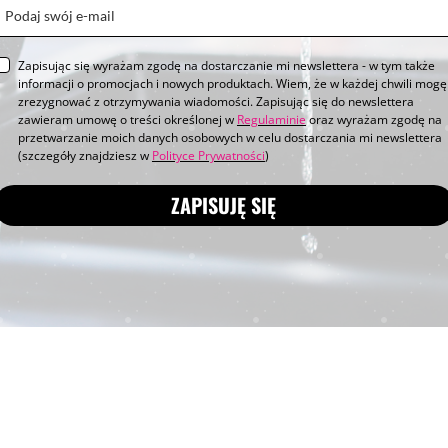
Zapisując się wyrażam zgodę na dostarczanie mi newslettera - w tym także
informacji o promocjach i nowych produktach. Wiem, że w każdej chwili mogę
zrezygnować z otrzymywania wiadomości. Zapisując się do newslettera
zawieram umowę o treści określonej w
Regulaminie
oraz wyrażam zgodę na
przetwarzanie moich danych osobowych w celu dostarczania mi newslettera
(szczegóły znajdziesz w
Polityce Prywatności
)
ZAPISUJĘ SIĘ