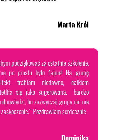
Marta Król
abym podziękować za ostatnie szkolenie.
lnie po prostu było fajnie! Na grupę
hitekt trafiłam niedawno, całkiem
etliła się jako sugerowana. bardzo
podpowiedzi, bo zazwyczaj grupy nic nie
e zaskoczenie.” Pozdrawiam serdecznie
Dominika