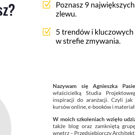
sz?
Z
Poznasz 9 największych
zlewu.
Z
5 trendów i kluczowych
w strefie zmywania.
Nazywam się Agnieszka Pasi
właścicielką Studia Projektow
inspiracji do aranżacji. Czyli j
kursów online, e-booków i materia
W moich szkoleniach wzięło udzi
także blog oraz zamkniętą grup
wnętrz – Przedsiębiorczy Architekt