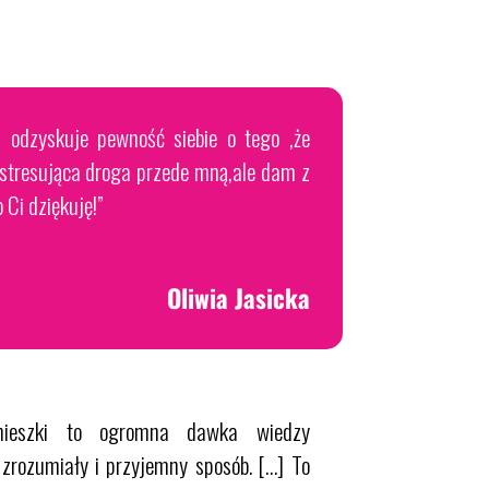
 odzyskuje pewność siebie o tego ,że
 stresująca droga przede mną,ale dam z
 Ci dziękuję!”
Oliwia Jasicka
gnieszki to ogromna dawka wiedzy
zrozumiały i przyjemny sposób. […] To