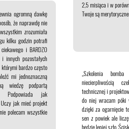
2,5 misiąca i w porówn
apewnia ogromną dawkę
Twoje są merytoryczne 
posób, że naprawdę nie
wszystkim zrozumiała
u kilku godzin potrafi
ć ciekawego i BARDZO
i innych pozostałych
 którymi bardzo często
„Szkolenia bomba
aleźć mi jednoznaczną
niecierpliwością 
ną wiedzę podpartą
technicznej i projekto
]. Podpowiada jak
do niej wracam póki 
 Uczy jak mieć projekt
dzięki za ogarnięcie 
znie polecam wszystkie
sen z powiek ale licz
będzie lepiej szło. Ścis