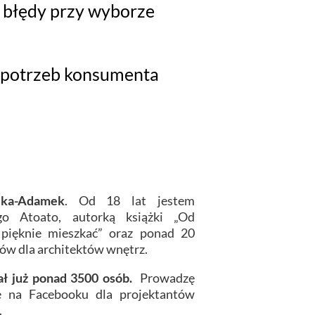
 błędy przy wyborze
 potrzeb konsumenta
eka-Adamek
. Od 18 lat jestem
ego Atoato, autorką książki „Od
ak pięknie mieszkać” oraz ponad 20
łów dla architektów wnętrz.
ał już ponad 3500 osób.
Prowadzę
ę na Facebooku dla projektantów
.