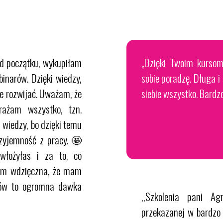
 od początku, wykupiłam
„Dzięki Twoim kursom
binarów. Dzięki wiedzy,
sobie poradzę. Długa i
ie rozwijać. Uważam, że
siebie wszystko. Bardzo
rażam wszystko, tzn.
 wiedzy, bo dzięki temu
zyjemność z pracy. 🤩
 włożyłas i za to, co
stem wdzięczna, że mam
sów to ogromna dawka
,,Szkolenia pani A
przekazanej w bardzo 