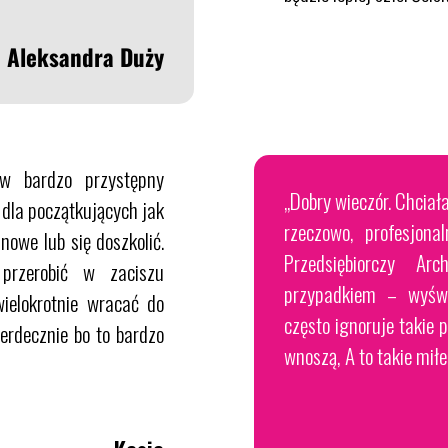
Aleksandra Duży
w bardzo przystępny
„Dobry wieczór. Chciał
 dla początkujących jak
rzeczowo, profesjona
 nowe lub się doszkolić.
Przedsiębiorczy Arc
przerobić w zaciszu
przypadkiem – wyświ
elokrotnie wracać do
często ignoruje takie 
erdecznie bo to bardzo
wnoszą, A to takie mił