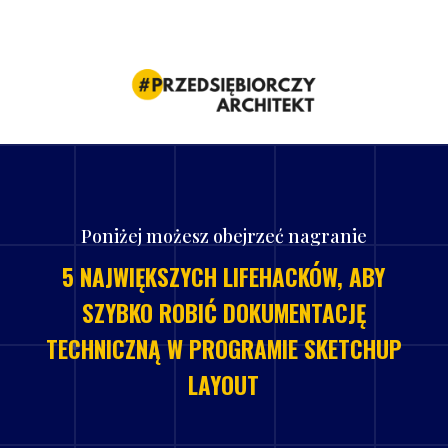
Poniżej możesz obejrzeć nagranie
5 NAJWIĘKSZYCH LIFEHACKÓW, ABY
SZYBKO ROBIĆ DOKUMENTACJĘ
TECHNICZNĄ W PROGRAMIE SKETCHUP
LAYOUT