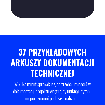
37 PRZYKŁADOWYCH
ARKUSZY DOKUMENTACJI
TECHNICZNEJ
W kilka minut sprawdzisz, co trzeba umieścić w
dokumentacji projektu wnętrz, by uniknąć pytań i
nieporozumień podczas realizacji.