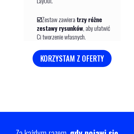
LayOut.
☑️
Zestaw zawiera
trzy różne
zestawy rysunków
, aby ułatwić
Ci tworzenie własnych.
KORZYSTAM Z OFERTY
Za każdym razem,
gdy pojawi się