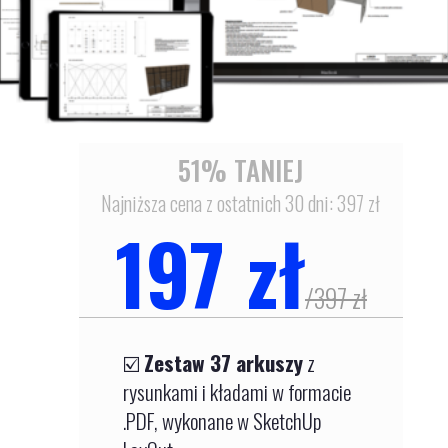
51% TANIEJ
Najniższa cena z ostatnich 30 dni: 397 zł
197 zł
/
397 zł
☑️
Zestaw 37 arkuszy
z
rysunkami i kładami w formacie
.PDF, wykonane w SketchUp