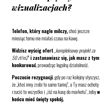
wizualizacjach?
Telefon, który nagle milczy,
choć jeszcze
miesiąc temu nie miałaś czasu na kawę.
Widzisz wyścig ofert
„
kompleksowy projekt za
50 zł/m2
”
i zastanawiasz się, jak masz z tym
konkurować
, prowadząc legalną działalność.
Poczucie rezygnacji
, gdy po raz kolejny słyszysz,
że „ktoś inny zrobi to samo taniej”, a Ty masz ochotę
rzucić to wszystko i „iść na kasę do marketu”, żeby
w
końcu mieć święty spokój.