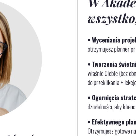
W Akade
wszystko
• Wyceniania proj
otrzymujesz planner pr
• Tworzenia świetni
właśnie Ciebie (bez ob
do przeklikania + lekcj
• Ogarnięcia strat
działalności
, aby klien
• Efektywnego pla
Otrzymujesz gotowe narz