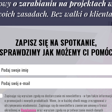
iowy
o zarabianiu na projektach w
oich zasadach.
Bez walki o klient
ZAPISZ SIĘ NA SPOTKANIE,
SPRAWDZIMY JAK MOŻEMY CI POMÓ
Zapisując się wyrażam zgodę na dostarczanie mi newslettera - w tym także informacji
o promocjach i nowych produktach. Wiem, że w każdej chwili mogę zrezygnować z
otrzymywania wiadomości. Zapisując się do newslettera zawieram umowę o treści
określonej w
Regulaminie
oraz wyrażam zgodę na przetwarzanie moich danych