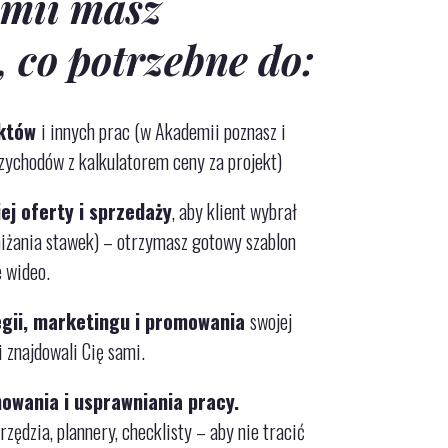
mii masz
, co potrzebne do:
ektów
i innych prac (w Akademii poznasz i
zychodów z kalkulatorem ceny za projekt)
ej oferty i sprzedaży
, aby klient wybrał
niżania stawek)
– otrzymasz gotowy szablon
e wideo.
egii, marketingu i promowania
swojej
ci znajdowali Cię sami.
nowania
i u
sprawniania pracy.
ędzia, plannery, checklisty – aby nie tracić