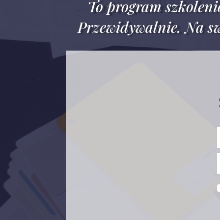
To program szkolen
Przewidywalnie.
Na sw