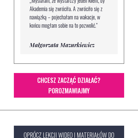
„Myślałam, że wystarczy jeden klient, by
Akademia się zwróciła. A zwróciło się z
nawiązką – pojechałam na wakacje, w
końcu mogłam sobie na to pozwolić.”
Małgorzata Mazurkiewicz
CHCESZ ZACZĄĆ DZIAŁAĆ?
POROZMAWIAJMY
OPRÓCZ LEKCJI WIDEO I MATERIAŁÓW DO