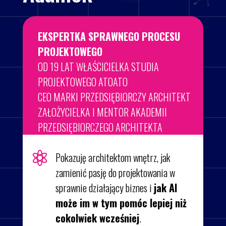
EKSPERTKA SPRAWNEGO PROCESU
PROJEKTOWEGO
OD 19 LAT WŁAŚCICIELKA STUDIA
PROJEKTOWEGO ATOATO
CEO MARKI PRZEDSIĘBIORCZY ARCHITEKT
ZAŁOŻYCIELKA I MENTOR AKADEMII
PRZEDSIĘBIORCZEGO ARCHITEKTA

Pokazuję architektom wnętrz, jak
zamienić pasję do projektowania w
sprawnie działający biznes i
jak AI
może im w tym pomóc lepiej niż
cokolwiek wcześniej
.