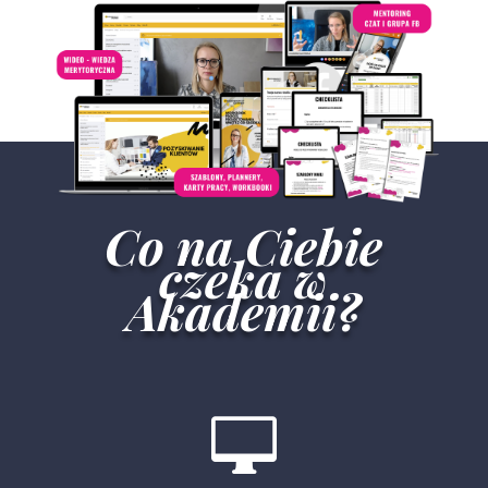
Co na Ciebie
czeka w
Akademii?
