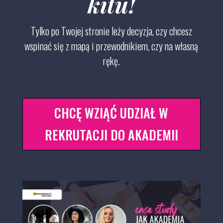
kitu!
Tylko po Twojej stronie leży decyzja, czy
chcesz
wspinać się z mapą i przewodnikiem,
czy na własną
rękę.
CHCĘ WZIĄĆ UDZIAŁ W
REKRUTACJI DO AKADEMII