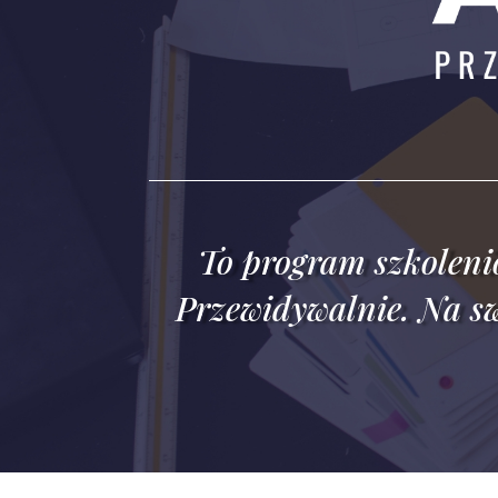
To program szkolen
Przewidywalnie.
Na sw