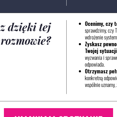
Ocenimy, czy 
z dzięki tej
sprawdzimy, czy 
wdrożenie system
rozmowie?
Zyskasz pewno
Twojej sytuacji
wyzwania i spraw
odpowiada.
Otrzymasz peł
konkretną odpowie
wspólnie uznamy, ż