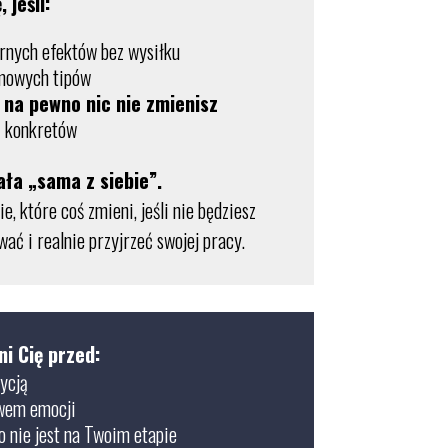
 jeśli:
rnych efektów bez wysiłku
rmowych tipów
z na pewno nic nie zmienisz
ć konkretów
ała „sama z siebie”.
ie, które coś zmieni, jeśli nie będziesz
ać i realnie przyjrzeć swojej pracy.
i Cię przed:
tycją
wem emocji
o nie jest na Twoim etapie