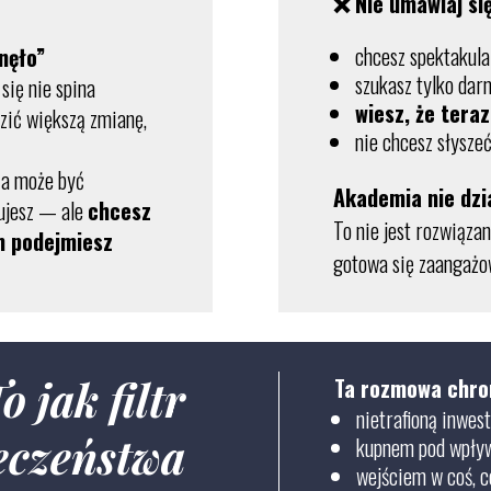
❌ N
ie umawiaj się,
chcesz spektakula
knęło”
szukasz tylko da
się nie spina
wiesz, że tera
zić większą zmianę,
nie chcesz słysze
ia może być
Akademia nie dzi
bujesz — ale
chcesz
To nie jest rozwiązan
m podejmiesz
gotowa się zaangażow
o jak filtr
Ta rozmowa chron
nietrafioną inwes
eczeństwa
kupnem pod wpły
wejściem w coś, c