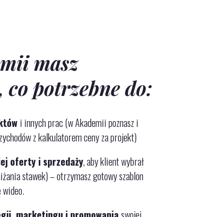
mii masz
, co potrzebne do:
ektów
i innych prac (w Akademii poznasz i
zychodów z kalkulatorem ceny za projekt)
ej oferty i sprzedaży
, aby klient wybrał
niżania stawek)
– otrzymasz gotowy szablon
e wideo.
egii, marketingu i promowania
swojej