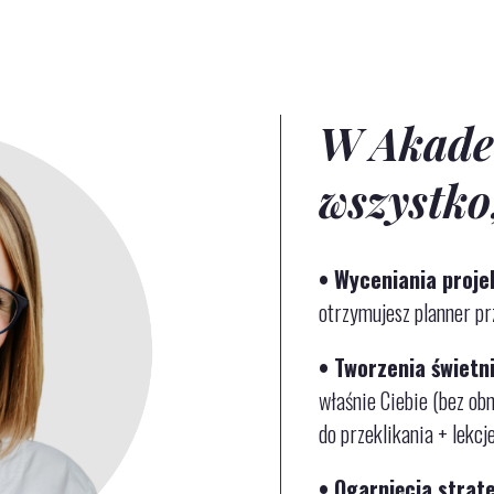
W Akade
wszystko
• Wyceniania proj
otrzymujesz planner pr
• Tworzenia świetni
właśnie Ciebie (bez ob
do przeklikania + lekcj
• Ogarnięcia strat