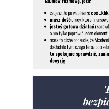
☑️Umów rozmowę, jeśli
:
czujesz, że po webinarze
coś „kli
masz dość
pracy, która finansowo 
jesteś gotowa działać
i sprawd
a nie tylko poprawić jeden element
masz to ciche poczucie, że Akadem
dokładnie tym, czego teraz potrze
to spokojnie sprawdzić, zani
decyzję
T
bezpi